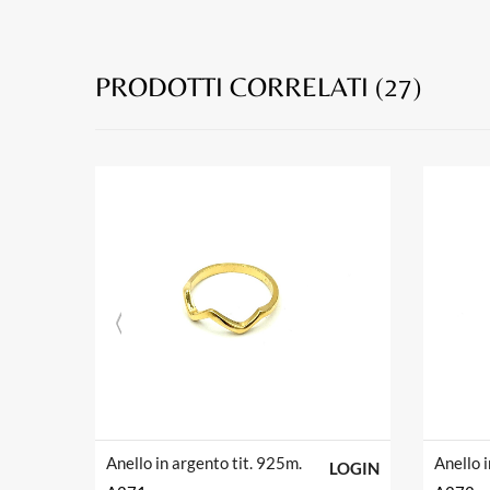
PRODOTTI CORRELATI (
27
)
Anello in argento tit. 925m.
Anello 
LOGIN