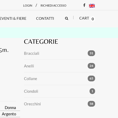
/
LOGIN
RICHIEDI ACCESSO
CART
EVENTI & FIERE
CONTATTI
0
CATEGORIE
25m.
Bracciali
31
Anelli
24
Collane
65
Ciondoli
1
Orecchini
58
Donna
Argento