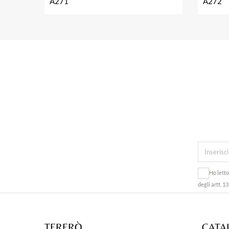
A271
A272
Ho lett
degli artt. 1
TERERÒ
CATA