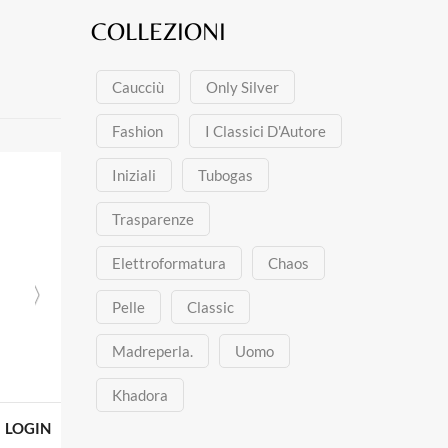
COLLEZIONI
Caucciù
Only Silver
Fashion
I Classici D'Autore
Iniziali
Tubogas
Trasparenze
Elettroformatura
Chaos
Pelle
Classic
Madreperla.
Uomo
Khadora
Anello in argento tit. 925m.
Anello 
LOGIN
LOGIN