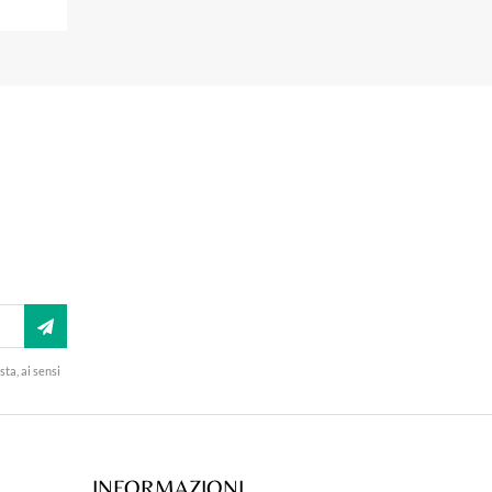
A273
A235
sta, ai sensi
INFORMAZIONI