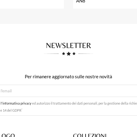
AN8
NEWSLETTER
Per rimanere aggiornato sulle nostre novità
o
l'informativa privacy
ed autorizzo il trattamento dei dati personali, per la gestione della richie
*
3 e 14 del GDPR
LOGO
COLLEZIONI