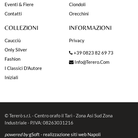
Eventi & Fiere
Ciondoli
Contatti
Orecchini
COLLEZIONI
INFORMAZIONI
Caucciù
Privacy
Only Silver
+39 0823 82 69 73
Fashion
Info@terero.com
I Classici D'Autore
Iniziali
© Tererò s.r.l. - Centro orafo il Tarì - Zona Asi Sud Zona
Industriale - P.IVA: 08263031216
powered by
gSoft - realizzazione siti web Napoli