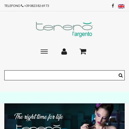
TELEFONO
+39 0823 82 69 73
Toggle
main
navigation