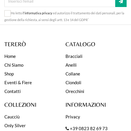
Ho letto
l'informativa privacy
ed autorizzo il trattamento dei dati personali, per la
*
gestione della richiesta, ai sensi degli artt. 13 e 14 del GDPR
TERERÒ
CATALOGO
Home
Bracciali
Chi Siamo
Anelli
Shop
Collane
Eventi & Fiere
Ciondoli
Contatti
Orecchini
COLLEZIONI
INFORMAZIONI
Caucciù
Privacy
Only Silver
+39 0823 82 69 73